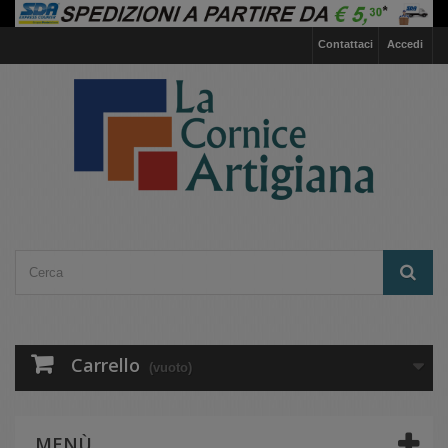
Contattaci
Accedi
Carrello
(vuoto)
MENÙ