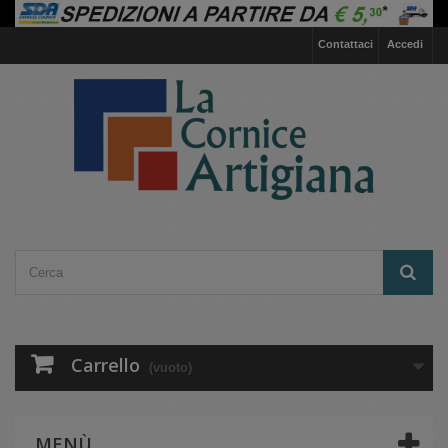
Contattaci
Accedi
Carrello
(vuoto)
MENÙ