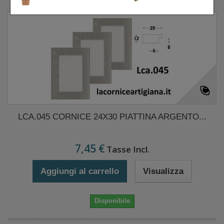
LCA.045 CORNICE 24X30 PIATTINA ARGENTO...
7,45 €
Tasse Incl.
Aggiungi al carrello
Visualizza
Disponibile