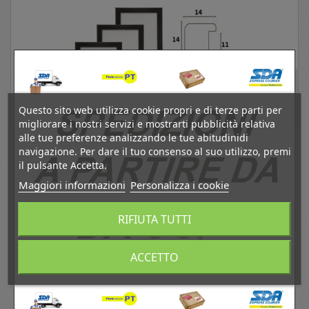
Questo sito web utilizza cookie propri e di terze parti per
migliorare i nostri servizi e mostrarti pubblicità relativa
alle tue preferenze analizzando le tue abitudinidi
LCA.044 CORNICE 24X30 BOMBERINO NERO
navigazione. Per dare il tuo consenso al suo utilizzo, premi
OPACO...
il pulsante Accetta.
6,80 €
Maggiori informazioni
Personalizza i cookie
Tasse Incl.
RIFIUTA TUTTI
Aggiungi al carrello
Visualizza
ACCETTO
Disponibile
Aggiungi al comparatore