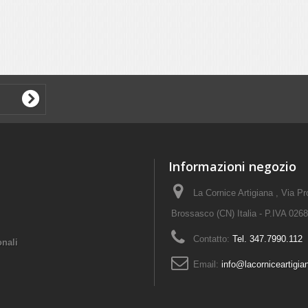
Informazioni negozio
La Cornice Artigiana , Via P
Brossasco (CN) Italia - P.IVA 02
Contatto:
Tel. 347.7990.112
onali
Email:
info@lacorniceartigian