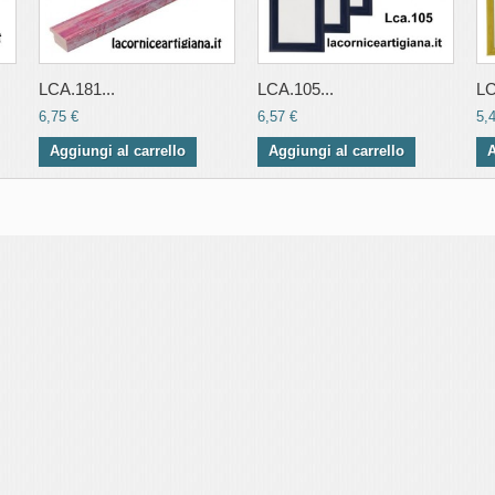
LCA.181...
LCA.105...
LC
6,75 €
6,57 €
5,
Aggiungi al carrello
Aggiungi al carrello
A