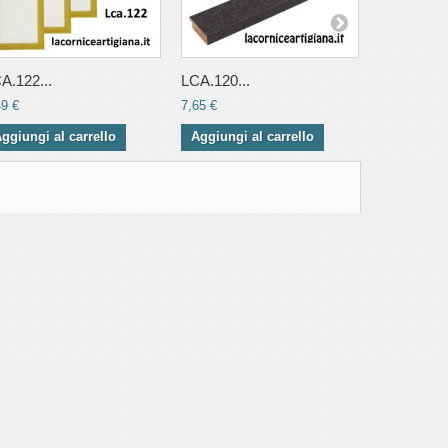
A.122...
LCA.120...
LCA.116...
49 €
7,65 €
5,49 €
ggiungi al carrello
Aggiungi al carrello
Aggiungi 