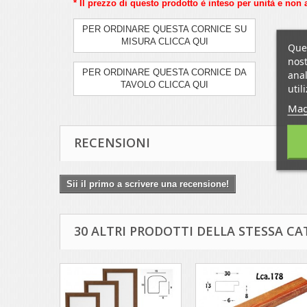
* Il prezzo di questo prodotto è inteso per unità e non 
PER ORDINARE QUESTA CORNICE SU
MISURA CLICCA QUI
Ques
nost
PER ORDINARE QUESTA CORNICE DA
anal
TAVOLO CLICCA QUI
util
Mag
RECENSIONI
Sii il primo a scrivere una recensione!
30 ALTRI PRODOTTI DELLA STESSA CA