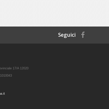
Seguici
rovinciale 17/A 12020
681010043
a.it