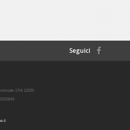
Seguici
rovinciale 17/A 12020
681010043
a.it