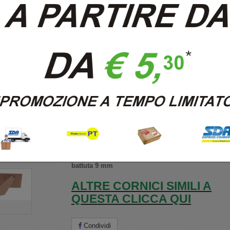
LCA.146 PORTAFOTO 15X20
BOMBERINO NOCE OPACO DA
TAVOLO
Riferimento
LCA.146/15X20T
Condizione:
Nuovo prodotto
cornice in legno
formato interno 15 x 20 da tavolo
colore: noce opaco
tipo: bomberino
dimensione profilo: altezza 15 mm, larghezza 15
battuta 9 mm
ALTRE CORNICI SIMILI A
QUESTA CLICCA QUI
Condividi