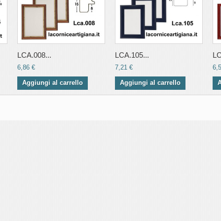
LCA.008...
LCA.105...
LC
6,86 €
7,21 €
6,
Aggiungi al carrello
Aggiungi al carrello
A