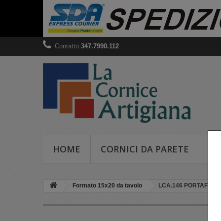
Contatto:
347.7990.112
HOME
CORNICI DA PARETE
CO
Formato 15x20 da tavolo
LCA.146 PORTAFOTO