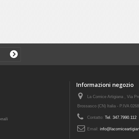
Informazioni negozio
La Cornice Artigiana , Via P
Brossasco (CN) Italia - P.IVA 02
Contatto:
Tel. 347.7990.112
onali
Email:
info@lacorniceartigian