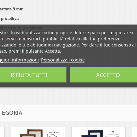
battuta 9 mm
protettiva
 dall'avvenuto pagamento
to sito web utilizza cookie propri e di terze parti per migliorare i
al centimetro lineare
ri servizi e mostrarti pubblicità relativa alle tue preferenze
izzando le tue abitudinidi navigazione. Per dare il tuo consenso al
STA CLICCA QUI
izzo, premi il pulsante Accetta.
giori informazioni
Personalizza i cookie
RIFIUTA TUTTI
ACCETTO
TEGORIA: