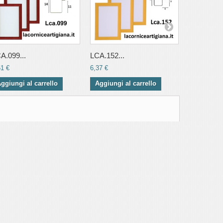
A.099...
LCA.152...
LCA.144...
51 €
6,37 €
6,44 €
ggiungi al carrello
Aggiungi al carrello
Aggiungi 