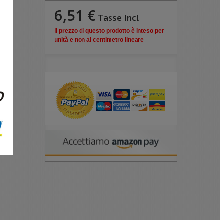
6,51 €
Tasse Incl.
Il prezzo di questo prodotto è inteso per
unità e non al centimetro lineare
 mm,