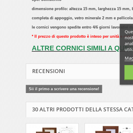
dimensione profilo: altezza 15 mm, larghezza 15 mm, 
completa di appoggio, vetro minerale 2 mm e pellicola 
le cornici vengono spedite entro 4/6 giorni lavorativi
Ques
* Il prezzo di questo prodotto è inteso per unità e non 
nost
anal
ALTRE CORNICI SIMILI A QUE
util
Mag
RECENSIONI
Sii il primo a scrivere una recensione!
30 ALTRI PRODOTTI DELLA STESSA CA