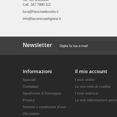
Cell. 347.7990.112
luca@fotocinedovetta.it
info@lacorniceartigiana.it
Newsletter
Informazioni
Il mio account
Speciali
I miei ordini
Contattaci
Le mie note di credito
Spedizioni & Consegna
I miei indirizzi
Privacy
Le mie informazioni pers
Termini e condizioni d'uso
Chi siamo