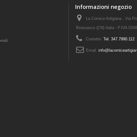
Informazioni negozio
La Cornice Artigiana , Via P
Brossasco (CN) Italia - P.IVA 02
Contatto:
Tel. 347.7990.112
onali
Email:
info@lacorniceartigian