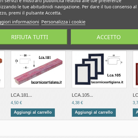
ri servizi e mostrarti pubblicità relativa alle tue preferenze
izzando le tue abitudinidi navigazione. Per dare il tuo consenso al
izzo, premi il pulsante Accetta.
giori informazioni
Personalizza i cookie
TEGORIA:
RIFIUTA TUTTI
ACCETTO
LCA.181...
LCA.105...
LC
4,50 €
4,38 €
3,
Aggiungi al carrello
Aggiungi al carrello
A