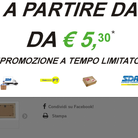
LCA.107 CORNICE 13X17 BOMB
BIANCO LUCIDO CON VETRO
Riferimento
LCA.107/13x17P
Condizione:
Nuovo prodotto
Disponibilità:
6
(Articoli)
Condividi
Scrivi una recensione
Condividi su Facebook!
Stampa