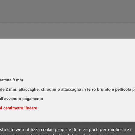
battuta 9 mm
 2 mm, attaccaglie, chiodini o attaccaglia in ferro brunito e pellicola p
 dall'avvenuto pagamento
al centimetro lineare
to sito web utilizza cookie propri e di terze parti per migliorare i