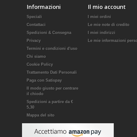
Informazioni
Il mio account
Speciali
I miei ordini
Contattaci
Le mie note di credito
Spedizioni & Consegna
I miei indirizzi
Privacy
Le mie informazioni pers
Termini e condizioni d'uso
Chi siamo
Cookie Policy
Trattamento Dati Personali
Paga con Satispay
Il modo giusto per centrare
il chiodo
Spedizioni a partire da €
5,30
Mappa del sito