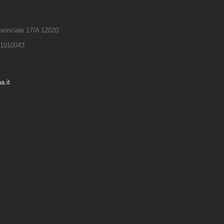
rovinciale 17/A 12020
681010043
a.it