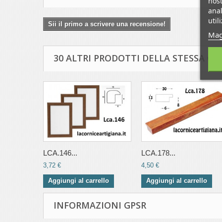
nost
anal
util
Sii il primo a scrivere una recensione!
Mag
30 ALTRI PRODOTTI DELLA STESSA CA
LCA.146...
LCA.178...
3,72 €
4,50 €
Aggiungi al carrello
Aggiungi al carrello
INFORMAZIONI GPSR