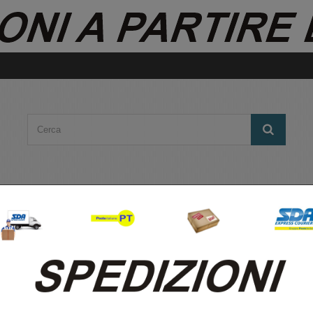
RNICI DA TAVOLO
TINTA NOCE
CORNICI 
3X17 BOMBERINO BIANCO LUCIDO CON VETRO